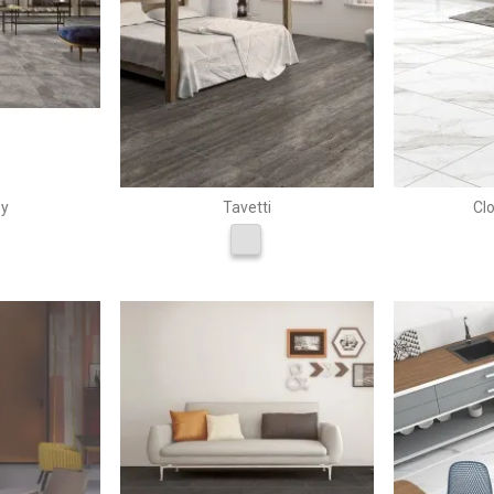
ey
Tavetti
Clo