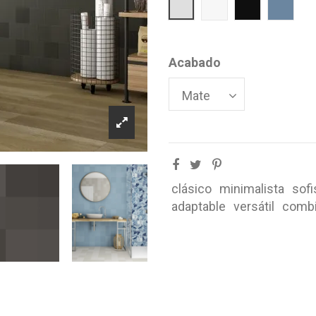
Gris
Blanco
Negro
Azul
Acabado
clásico
minimalista
sofi
adaptable
versátil
combi