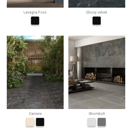
Lavagna Fosc
Ebony velvet
Carriere
Stromboli